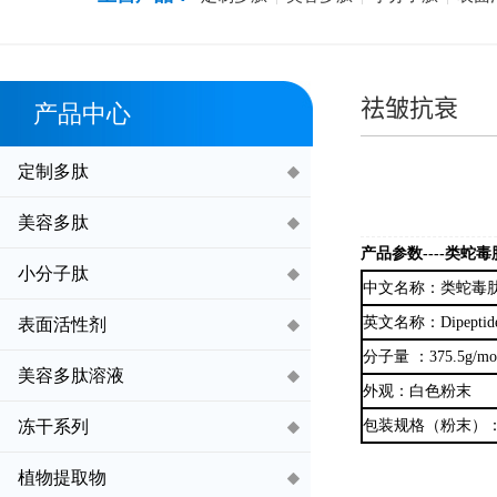
祛皱抗衰
产品中心
定制多肽
美容多肽
产品参数
----类蛇毒
小分子肽
中文名称：类蛇毒
英文名称：Dipeptide Di
表面活性剂
分子量
：
375.5g/mo
美容多肽溶液
外观：白色粉末
冻干系列
包装规格（粉末）
植物提取物